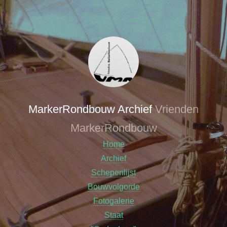
MarkerRondbouw Archief
Vrienden
MarkerRondbouw
Home
Archief
Schepenlijst
Bouwvolgorde
Fotogalerie
Staat