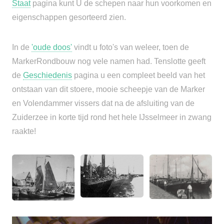
Staat
pagina kunt U de schepen naar hun voorkomen en
eigenschappen gesorteerd zien.
In de
'oude doos'
vindt u foto's van weleer, toen de
MarkerRondbouw nog vele namen had. Tenslotte geeft
de
Geschiedenis
pagina u een compleet beeld van het
ontstaan van dit stoere, mooie scheepje van de Marker
en Volendammer vissers dat na de afsluiting van de
Zuiderzee in korte tijd rond het hele IJsselmeer in zwang
raakte!