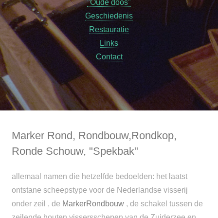
"Oude doos"
Geschiedenis
Restauratie
Links
Contact
Marker Rond, Rondbouw,
Rondkop,
Ronde Schouw, "Spekbak"
allemaal namen die hetzelfde bedoelden: het laatst
ontstane scheepstype voor de Nederlandse visserij
onder zeil , de
MarkerRondbouw
, de schakel tussen de
zeilende houten vissersschepen van de Zuiderzee en